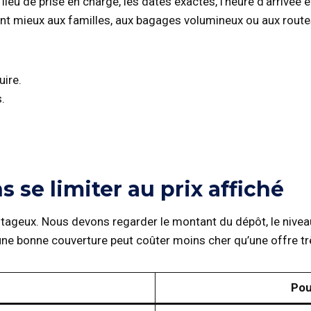
ieu de prise en charge, les dates exactes, l’heure d’arrivée et
ent mieux aux familles, aux bagages volumineux ou aux route
uire.
.
 se limiter au prix affiché
antageux. Nous devons regarder le montant du dépôt, le niveau
c une bonne couverture peut coûter moins cher qu’une offre t
Pou