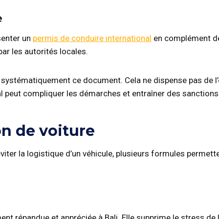
e
senter un
permis de conduire international
en complément de 
par les autorités locales.
 systématiquement ce document. Cela ne dispense pas de l’ob
nal peut compliquer les démarches et entraîner des sanctions
on de voiture
éviter la logistique d’un véhicule, plusieurs formules permet
ent répandue et appréciée à Bali. Elle supprime le stress de