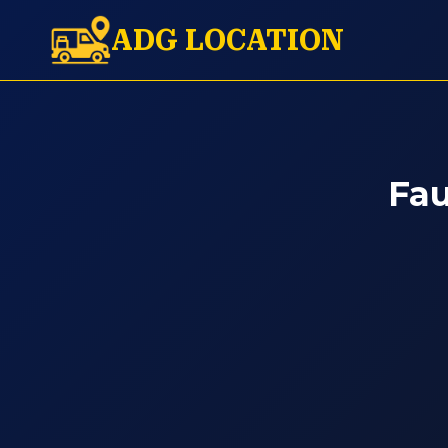
Aller
ADG LOCATION
au
contenu
Fau