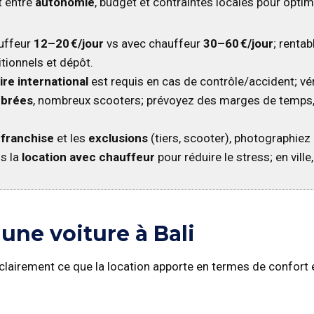
t entre
autonomie
, budget et contraintes locales pour opti
auffeur
12–20 €/jour
vs avec chauffeur
30–60 €/jour
; renta
itionnels et dépôt.
re international
est requis en cas de contrôle/accident; véri
mbrées
, nombreux scooters; prévoyez des marges de temps,
a
franchise
et les
exclusions
(tiers, scooter), photographiez l
s la
location avec chauffeur
pour réduire le stress; en ville
une voiture à Bali
er clairement ce que la location apporte en termes de confort 